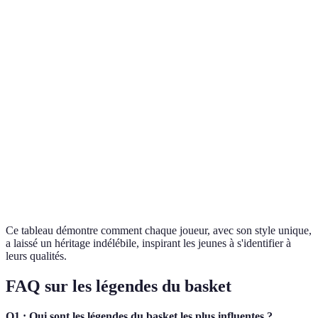
Michael
Jeu aérien et
Leadership et
Motivation à exceller
Jordan
scoring
détermination
Kobe
Mamba
Dévouement
Inspirations sur le trav
Bryant
Mentality
et éthique
LeBron
Activisme et
Polyvalence
Engagement communau
James
solidarité
Bill
Défenseur
Égalité et
Lutte pour les droits c
Russell
exceptionnel
inclusion
Ce tableau démontre comment chaque joueur, avec son style unique,
a laissé un héritage indélébile, inspirant les jeunes à s'identifier à
leurs qualités.
FAQ sur les légendes du basket
Q1 : Qui sont les légendes du basket les plus influentes ?