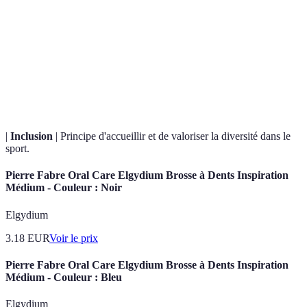
Mamba
Concept de détermination et de volonté de réussir,
Mentality
popularisé par
Kobe Bryant
.
Capacité d'influencer et de motiver une équipe ou un
Leadership
groupe.
|
Inclusion
| Principe d'accueillir et de valoriser la diversité dans le
sport.
Pierre Fabre Oral Care Elgydium Brosse à Dents Inspiration
Médium - Couleur : Noir
Elgydium
3.18
EUR
Voir le prix
Pierre Fabre Oral Care Elgydium Brosse à Dents Inspiration
Médium - Couleur : Bleu
Elgydium