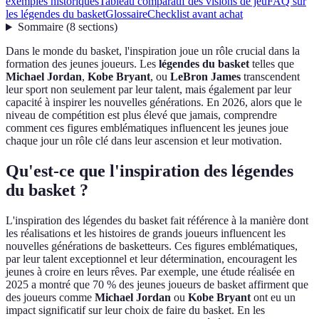
exemples historiques
Tableau comparatif des visions de jeu
FAQ sur
les légendes du basket
Glossaire
Checklist avant achat
Sommaire
(
8
sections
)
Dans le monde du basket, l'inspiration joue un rôle crucial dans la
formation des jeunes joueurs. Les
légendes du basket
telles que
Michael Jordan
,
Kobe Bryant
, ou
LeBron James
transcendent
leur sport non seulement par leur talent, mais également par leur
capacité à inspirer les nouvelles générations. En 2026, alors que le
niveau de compétition est plus élevé que jamais, comprendre
comment ces figures emblématiques influencent les jeunes joue
chaque jour un rôle clé dans leur ascension et leur motivation.
Qu'est-ce que l'inspiration des légendes
du basket ?
L'inspiration des légendes du basket fait référence à la manière dont
les réalisations et les histoires de grands joueurs influencent les
nouvelles générations de basketteurs. Ces figures emblématiques,
par leur talent exceptionnel et leur détermination, encouragent les
jeunes à croire en leurs rêves. Par exemple, une étude réalisée en
2025 a montré que 70 % des jeunes joueurs de basket affirment que
des joueurs comme
Michael Jordan
ou
Kobe Bryant
ont eu un
impact significatif sur leur choix de faire du basket. En les