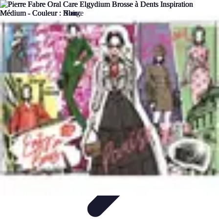
Legends Basket
Histoire des Légendes
Stratégie et Techniques
Légendes du
Basket
Records et Performances
Tendances
Legends Basket