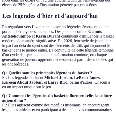
sport dans les écoles ont vu une augmentation de l'engagement des
élèves de
25%
grâce à l'inspiration générée par ces icônes.
Les légendes d'hier et d'aujourd'hui
En regardant vers l'avenir, de nouvelles légendes émergent tout en
portant l'héritage des anciennes. Des joueurs comme
Giannis
Antetokounmpo
et
Kevin Durant
continuent d'influencer le basket
moderne de manière significative. En 2026, leur style de jeu et leur
impact au-delà du sport sont des éléments décisifs qui façonnent le
basket dans le monde entier. La continuité de cette légende témoigne
d'un cycle d'inspiration et de transformation continue, où chaque
génération de joueurs apprendra et évoluera à partir des modèles qui
les ont précédés.
Q : Quelles sont les principales légendes du basket ?
R : Les légendes incluent
Michael Jordan
,
LeBron James
,
Kareem Abdul-Jabbar
, et
Larry Bird
, parmi d'autres. Chacun a
eu un impact unique sur le jeu.
Q : Comment les légendes du basket influencent-elles la culture
aujourd'hui ?
R : Elles agissent comme des modèles inspirants, en encourageant
les jeunes athlètes et en participant à des initiatives communautaires.