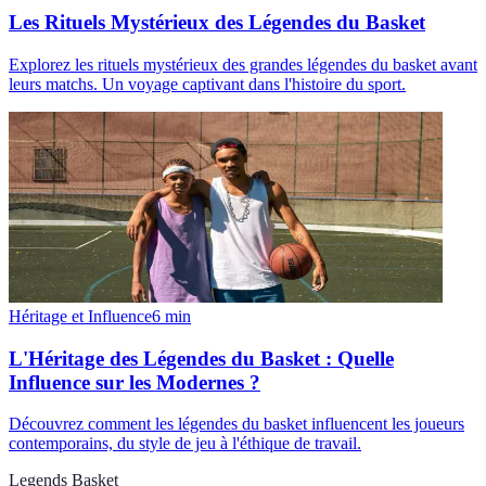
Les Rituels Mystérieux des Légendes du Basket
Explorez les rituels mystérieux des grandes légendes du basket avant
leurs matchs. Un voyage captivant dans l'histoire du sport.
Héritage et Influence
6
min
L'Héritage des Légendes du Basket : Quelle
Influence sur les Modernes ?
Découvrez comment les légendes du basket influencent les joueurs
contemporains, du style de jeu à l'éthique de travail.
Legends Basket