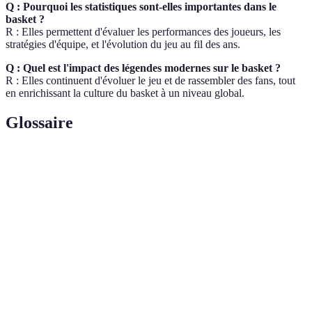
Q : Pourquoi les statistiques sont-elles importantes dans le
basket ?
R : Elles permettent d'évaluer les performances des joueurs, les
stratégies d'équipe, et l'évolution du jeu au fil des ans.
Q : Quel est l'impact des légendes modernes sur le basket ?
R : Elles continuent d'évoluer le jeu et de rassembler des fans, tout
en enrichissant la culture du basket à un niveau global.
Glossaire
Terme
Définition
Basket-
Sport collectif opposant deux équipes, visant à marquer
ball
des points en lançant un ballon dans le panier adverse.
Acronyme pour "Most Valuable Player", le titre décerné
MVP
au meilleur joueur d'une saison.
Tir à
Un tir effectué derrière la ligne des trois points, valant
trois