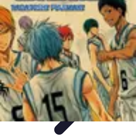
Legends Basket
Histoire des Légendes
Stratégie et Techniques
Légendes du
Basket
Records et Performances
Tendances
Legends Basket