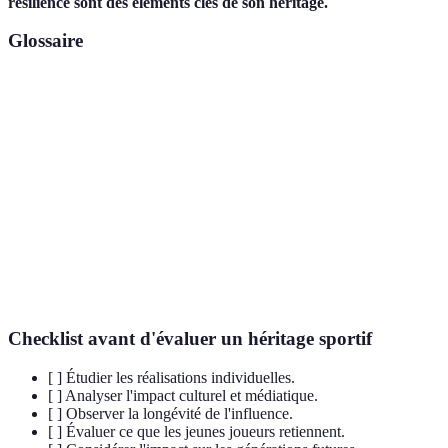
résilience sont des éléments clés de son héritage.
Glossaire
Terme
Définition
Un joueur dont la carrière est marquée par des
Légende
succès notables.
Compétition sportive où plusieurs équipes
Championnat
s'affrontent.
Inspiration
Une source d'encouragement ou de motivation.
Checklist avant d'évaluer un héritage sportif
[ ] Étudier les réalisations individuelles.
[ ] Analyser l'impact culturel et médiatique.
[ ] Observer la longévité de l'influence.
[ ] Évaluer ce que les jeunes joueurs retiennent.