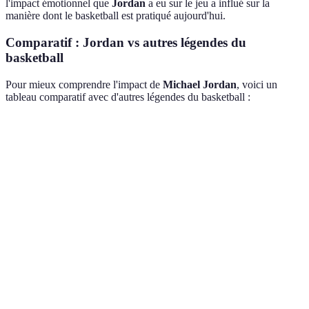
l'impact émotionnel que
Jordan
a eu sur le jeu a influé sur la
manière dont le basketball est pratiqué aujourd'hui.
Comparatif : Jordan vs autres légendes du
basketball
Pour mieux comprendre l'impact de
Michael Jordan
, voici un
tableau comparatif avec d'autres légendes du basketball :
Joueur
Championnats
Points par match
Influence méd
Michael
6
30.1
Énorme
Jordan
LeBron
4
27.0
Très élevée
James
Kareem
Abdul-
6
24.6
Élevée
Jabbar