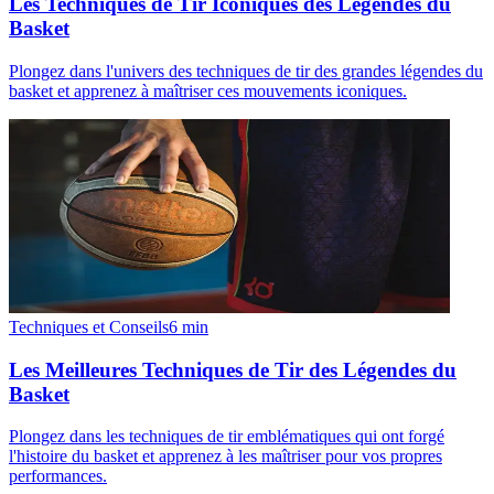
Les Techniques de Tir Iconiques des Légendes du
Basket
Plongez dans l'univers des techniques de tir des grandes légendes du
basket et apprenez à maîtriser ces mouvements iconiques.
Techniques et Conseils
6
min
Les Meilleures Techniques de Tir des Légendes du
Basket
Plongez dans les techniques de tir emblématiques qui ont forgé
l'histoire du basket et apprenez à les maîtriser pour vos propres
performances.