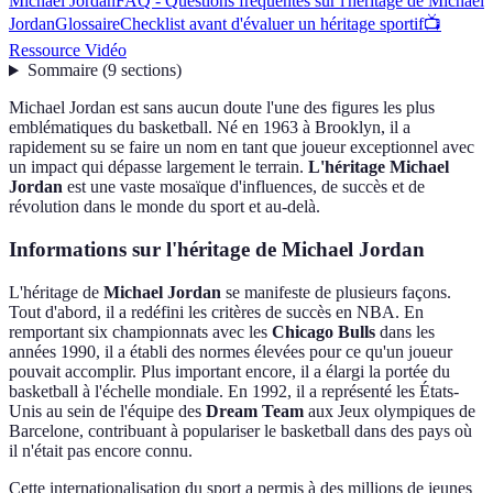
Michael Jordan
FAQ - Questions fréquentes sur l'héritage de Michael
Jordan
Glossaire
Checklist avant d'évaluer un héritage sportif
📺
Ressource Vidéo
Sommaire
(
9
sections
)
Michael Jordan est sans aucun doute l'une des figures les plus
emblématiques du basketball. Né en 1963 à Brooklyn, il a
rapidement su se faire un nom en tant que joueur exceptionnel avec
un impact qui dépasse largement le terrain.
L'héritage Michael
Jordan
est une vaste mosaïque d'influences, de succès et de
révolution dans le monde du sport et au-delà.
Informations sur l'héritage de Michael Jordan
L'héritage de
Michael Jordan
se manifeste de plusieurs façons.
Tout d'abord, il a redéfini les critères de succès en NBA. En
remportant six championnats avec les
Chicago Bulls
dans les
années 1990, il a établi des normes élevées pour ce qu'un joueur
pouvait accomplir. Plus important encore, il a élargi la portée du
basketball à l'échelle mondiale. En 1992, il a représenté les États-
Unis au sein de l'équipe des
Dream Team
aux Jeux olympiques de
Barcelone, contribuant à populariser le basketball dans des pays où
il n'était pas encore connu.
Cette internationalisation du sport a permis à des millions de jeunes