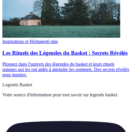
Inspirations et Héritages
6
min
Les Rituels des Légendes du Basket : Secrets Révélés
Plongez dans l'univers des légendes du basket et leurs rituels
uniques qui les ont aidés à atteindre les sommets. Des secrets révélés
pour inspirer.
Legends Basket
Votre source d'information pour tout savoir sur
legends basket
.