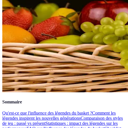
Sommaire
Qu'est-ce que l'influence des légendes du basket ?
Comment les
légendes inspirent les nouvelles générations
Comparaison des styles
de jeu : passé vs présent
Statistiques : impact des légendes sur les