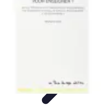
Legends Basket
Histoire des Légendes
Stratégie et Techniques
Légendes du
Basket
Records et Performances
Tendances
Legends Basket