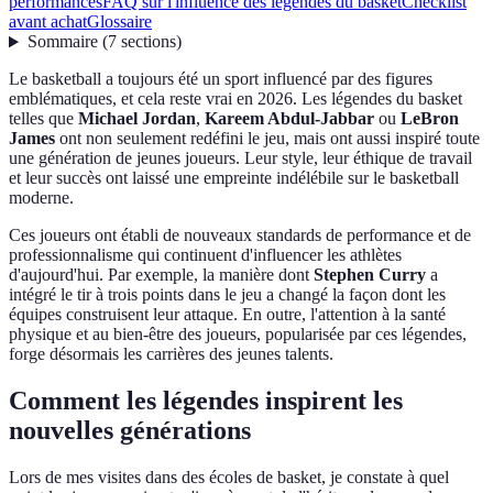
performances
FAQ sur l'influence des légendes du basket
Checklist
avant achat
Glossaire
Sommaire
(
7
sections
)
Le basketball a toujours été un sport influencé par des figures
emblématiques, et cela reste vrai en 2026. Les légendes du basket
telles que
Michael Jordan
,
Kareem Abdul-Jabbar
ou
LeBron
James
ont non seulement redéfini le jeu, mais ont aussi inspiré toute
une génération de jeunes joueurs. Leur style, leur éthique de travail
et leur succès ont laissé une empreinte indélébile sur le basketball
moderne.
Ces joueurs ont établi de nouveaux standards de performance et de
professionnalisme qui continuent d'influencer les athlètes
d'aujourd'hui. Par exemple, la manière dont
Stephen Curry
a
intégré le tir à trois points dans le jeu a changé la façon dont les
équipes construisent leur attaque. En outre, l'attention à la santé
physique et au bien-être des joueurs, popularisée par ces légendes,
forge désormais les carrières des jeunes talents.
Comment les légendes inspirent les
nouvelles générations
Lors de mes visites dans des écoles de basket, je constate à quel