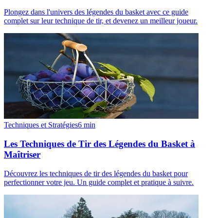
Plongez dans l'univers des légendes du basket avec ce guide
complet sur leur technique de tir, et devenez un meilleur joueur.
Techniques et Stratégies
6
min
Les Techniques de Tir des Légendes du Basket à
Maîtriser
Découvrez les techniques de tir des légendes du basket pour
perfectionner votre jeu. Un guide complet et pratique à suivre.