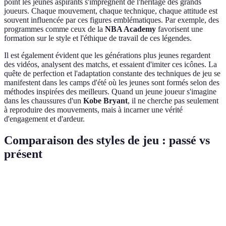
point les jeunes aspirants s'imprègnent de l'héritage des grands
joueurs. Chaque mouvement, chaque technique, chaque attitude est
souvent influencée par ces figures emblématiques. Par exemple, des
programmes comme ceux de la
NBA Academy
favorisent une
formation sur le style et l'éthique de travail de ces légendes.
Il est également évident que les générations plus jeunes regardent
des vidéos, analysent des matchs, et essaient d'imiter ces icônes. La
quête de perfection et l'adaptation constante des techniques de jeu se
manifestent dans les camps d'été où les jeunes sont formés selon des
méthodes inspirées des meilleurs. Quand un jeune joueur s'imagine
dans les chaussures d'un
Kobe Bryant
, il ne cherche pas seulement
à reproduire des mouvements, mais à incarner une vérité
d'engagement et d'ardeur.
Comparaison des styles de jeu : passé vs
présent
Critère
Légendes du Passé
Légendes Modernes
Verd
Évol
Technique
Tir en suspension,
Tir à trois points
vers 
de tir
fadeaway