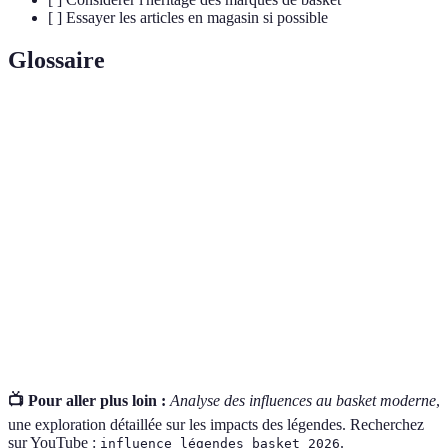
[ ] Essayer les articles en magasin si possible
Glossaire
Terme
Définition
Technique
Méthode utilisée pour lancer le ballon afin de
de tir
marquer des points.
Ethique de
Ensemble de valeurs qui régissent l'engagement
travail
envers la discipline sportives.
Impact
Influence des athlètes sur des dimensions sociales et
culturel
identitaires.
📺 Pour aller plus loin :
Analyse des influences au basket moderne
,
une exploration détaillée sur les impacts des légendes. Recherchez
sur YouTube :
.
influence légendes basket 2026