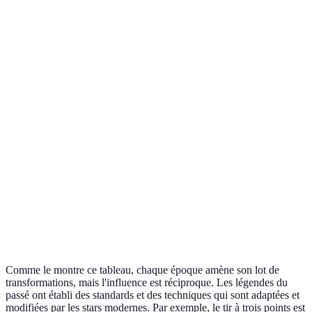
dist
Dynamisme
Mode
Jeu rapide et
sur le
Posture dominante
rime
spacieux
terrain
rapid
Un
Éthique de
Durcissement du
Préparation
équi
travail
corps
physique avancée
entr
et ag
Des
Impact
Idoles de la culture
Influence digitale et
lége
culturel
pop
sociale
tran
le sp
Comme le montre ce tableau, chaque époque amène son lot de
transformations, mais l'influence est réciproque. Les légendes du
passé ont établi des standards et des techniques qui sont adaptées et
modifiées par les stars modernes. Par exemple, le tir à trois points est