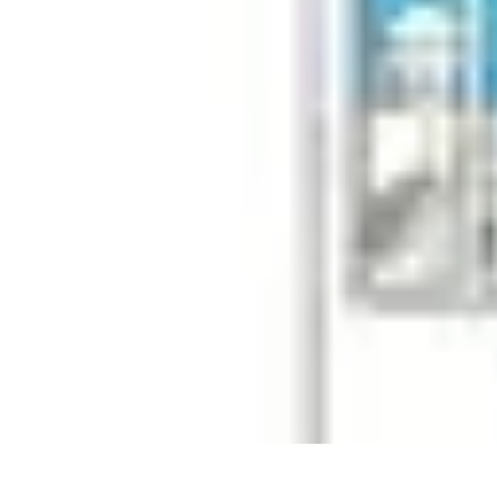
Legends Basket
Histoire des Légendes
Stratégie et Techniques
Légendes du Basket
Rec
Legends Basket