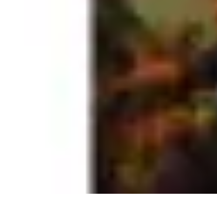
Legends Basket
Histoire des Légendes
Stratégie et Techniques
Légendes du Basket
Rec
Legends Basket