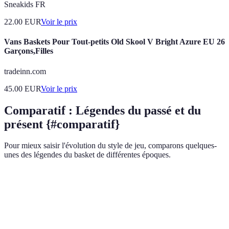
Sneakids FR
22.00
EUR
Voir le prix
Vans Baskets Pour Tout-petits Old Skool V Bright Azure EU 26
Garçons,Filles
tradeinn.com
45.00
EUR
Voir le prix
Comparatif : Légendes du passé et du
présent {#comparatif}
Pour mieux saisir l'évolution du style de jeu, comparons quelques-
unes des légendes du basket de différentes époques.
Critère
Michael Jordan
Kobe Bryant
LeBron James
Capacité
Exceptionnelle
Excellente
Exceptionnelle
athlétique