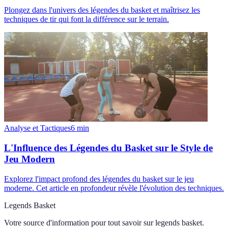
Plongez dans l'univers des légendes du basket et maîtrisez les
techniques de tir qui font la différence sur le terrain.
Analyse et Tactiques
6
min
L'Influence des Légendes du Basket sur le Style de
Jeu Modern
Explorez l'impact profond des légendes du basket sur le jeu
moderne. Cet article en profondeur révèle l'évolution des techniques.
Legends Basket
Votre source d'information pour tout savoir sur
legends basket
.