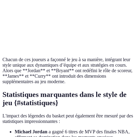
Hautement
Jeu de tir
Très fluide
Varié
précis
Leadership
Inspirant
Charismatique
Naturel
Défense
Solide
Compétitive
Agressive
Chacun de ces joueurs a façonné le jeu à sa manière, intégrant leur
style unique aux dynamiques d’équipe et aux stratégies en cours.
Alors que **Jordan** et **Bryant** ont redéfini le rôle de scoreur,
**James** et **Curry** ont introduit des dimensions
supplémentaires au jeu moderne.
Statistiques marquantes dans le style de
jeu {#statistiques}
L'impact des légendes du basket peut également être mesuré par des
statistiques impressionnantes :
Michael Jordan
a gagné 6 titres de MVP des finales NBA,