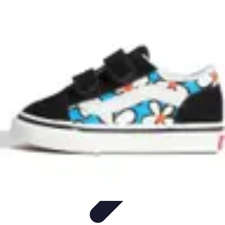
Legends Basket
Histoire des Légendes
Stratégie et Techniques
Légendes du
Basket
Records et Performances
Tendances
Legends Basket