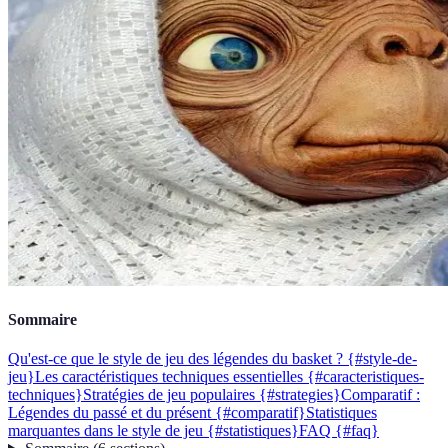
Sommaire
Qu'est-ce que le style de jeu des légendes du basket ? {#style-de-
jeu}
Les caractéristiques techniques essentielles {#caracteristiques-
techniques}
Stratégies de jeu populaires {#strategies}
Comparatif :
Légendes du passé et du présent {#comparatif}
Statistiques
marquantes dans le style de jeu {#statistiques}
FAQ {#faq}