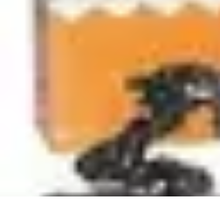
Legends Basket
Histoire des Légendes
Stratégie et Techniques
Légendes du Basket
Rec
Legends Basket