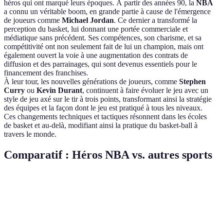
héros qui ont marqué leurs époques. À partir des années 90, la
NBA
a connu un véritable boom, en grande partie à cause de l'émergence
de joueurs comme
Michael Jordan
. Ce dernier a transformé la
perception du basket, lui donnant une portée commerciale et
médiatique sans précédent. Ses compétences, son charisme, et sa
compétitivité ont non seulement fait de lui un champion, mais ont
également ouvert la voie à une augmentation des contrats de
diffusion et des parrainages, qui sont devenus essentiels pour le
financement des franchises.
À leur tour, les nouvelles générations de joueurs, comme
Stephen
Curry
ou
Kevin Durant
, continuent à faire évoluer le jeu avec un
style de jeu axé sur le tir à trois points, transformant ainsi la stratégie
des équipes et la façon dont le jeu est pratiqué à tous les niveaux.
Ces changements techniques et tactiques résonnent dans les écoles
de basket et au-delà, modifiant ainsi la pratique du basket-ball à
travers le monde.
Comparatif : Héros NBA vs. autres sports
Critère
Héros NBA
Héros Football
Héros Tennis
Influence
Très forte
Forte
Moyenne