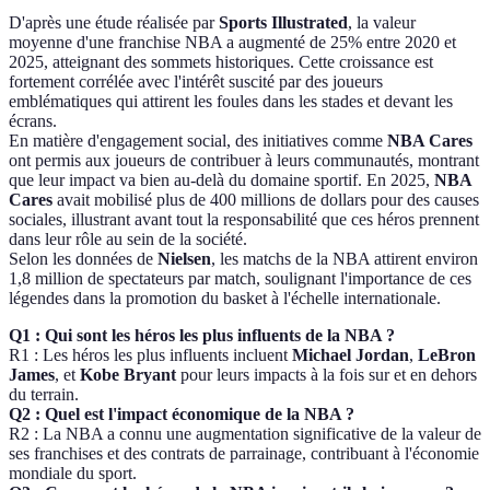
D'après une étude réalisée par
Sports Illustrated
, la valeur
moyenne d'une franchise NBA a augmenté de 25% entre 2020 et
2025, atteignant des sommets historiques. Cette croissance est
fortement corrélée avec l'intérêt suscité par des joueurs
emblématiques qui attirent les foules dans les stades et devant les
écrans.
En matière d'engagement social, des initiatives comme
NBA Cares
ont permis aux joueurs de contribuer à leurs communautés, montrant
que leur impact va bien au-delà du domaine sportif. En 2025,
NBA
Cares
avait mobilisé plus de 400 millions de dollars pour des causes
sociales, illustrant avant tout la responsabilité que ces héros prennent
dans leur rôle au sein de la société.
Selon les données de
Nielsen
, les matchs de la NBA attirent environ
1,8 million de spectateurs par match, soulignant l'importance de ces
légendes dans la promotion du basket à l'échelle internationale.
Q1 : Qui sont les héros les plus influents de la NBA ?
R1 : Les héros les plus influents incluent
Michael Jordan
,
LeBron
James
, et
Kobe Bryant
pour leurs impacts à la fois sur et en dehors
du terrain.
Q2 : Quel est l'impact économique de la NBA ?
R2 : La NBA a connu une augmentation significative de la valeur de
ses franchises et des contrats de parrainage, contribuant à l'économie
mondiale du sport.