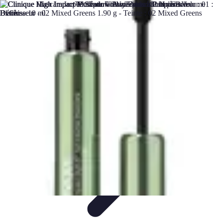
Legends Basket
Histoire des Légendes
Stratégie et Techniques
Légendes du
Basket
Records et Performances
Tendances
Legends Basket