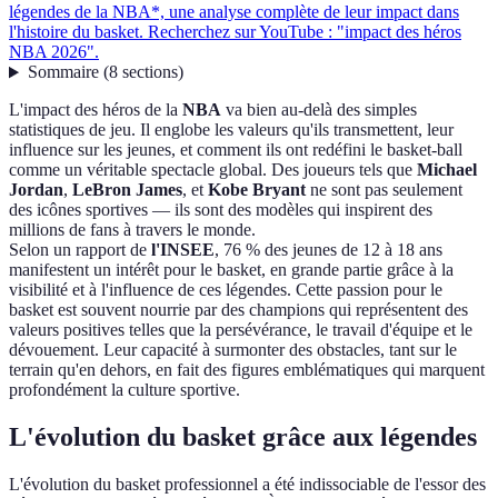
légendes de la NBA*, une analyse complète de leur impact dans
l'histoire du basket. Recherchez sur YouTube : "impact des héros
NBA 2026".
Sommaire
(
8
sections
)
L'impact des héros de la
NBA
va bien au-delà des simples
statistiques de jeu. Il englobe les valeurs qu'ils transmettent, leur
influence sur les jeunes, et comment ils ont redéfini le basket-ball
comme un véritable spectacle global. Des joueurs tels que
Michael
Jordan
,
LeBron James
, et
Kobe Bryant
ne sont pas seulement
des icônes sportives — ils sont des modèles qui inspirent des
millions de fans à travers le monde.
Selon un rapport de
l'INSEE
, 76 % des jeunes de 12 à 18 ans
manifestent un intérêt pour le basket, en grande partie grâce à la
visibilité et à l'influence de ces légendes. Cette passion pour le
basket est souvent nourrie par des champions qui représentent des
valeurs positives telles que la persévérance, le travail d'équipe et le
dévouement. Leur capacité à surmonter des obstacles, tant sur le
terrain qu'en dehors, en fait des figures emblématiques qui marquent
profondément la culture sportive.
L'évolution du basket grâce aux légendes
L'évolution du basket professionnel a été indissociable de l'essor des