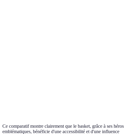
médiatique
Facile
Accès à la
Moyenne
Difficile
(écoles,
jeunesse
(exige plus)
(individuel)
camps)
Valeurs
Persévérance,
Compétition,
Éthique de
véhiculées
équipe
courage
travail
Popularité
Très élevée
Élevée
Modérée
mondiale
Ce comparatif montre clairement que le basket, grâce à ses héros
emblématiques, bénéficie d'une accessibilité et d'une influence