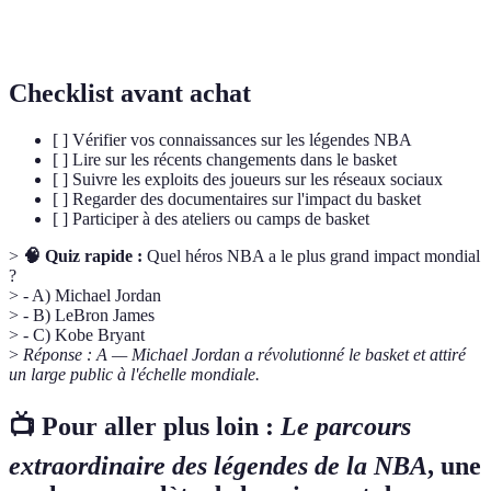
NBA
Programme communautaire de la NBA qui soutient
Cares
des initiatives caritatives et sociales.
Checklist avant achat
[ ] Vérifier vos connaissances sur les légendes NBA
[ ] Lire sur les récents changements dans le basket
[ ] Suivre les exploits des joueurs sur les réseaux sociaux
[ ] Regarder des documentaires sur l'impact du basket
[ ] Participer à des ateliers ou camps de basket
>
🧠 Quiz rapide :
Quel héros NBA a le plus grand impact mondial
?
> - A) Michael Jordan
> - B) LeBron James
> - C) Kobe Bryant
>
Réponse : A — Michael Jordan a révolutionné le basket et attiré
un large public à l'échelle mondiale.
📺 Pour aller plus loin :
Le parcours
extraordinaire des légendes de la NBA
, une