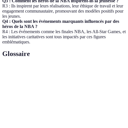
Q3 : Comment les héros de la NBA inspirent-ils la jeunesse ?
R3 : Ils inspirent par leurs réalisations, leur éthique de travail et leur
engagement communautaire, promouvant des modèles positifs pour
les jeunes.
Q4 : Quels sont les événements marquants influencés par des
héros de la NBA ?
R4 : Les événements comme les finales NBA, les All-Star Games, et
les initiatives caritatives sont tous impactés par ces figures
emblématiques.
Glossaire
Terme
Définition
Expertise, Expérience, Autorité et Fiabilité, critères
E-E-A-T
importants pour le contenu valorisé par les moteurs de
recherche.
Franchise
Une équipe de basket professionnelle opérant sous la
NBA
commission de la NBA.