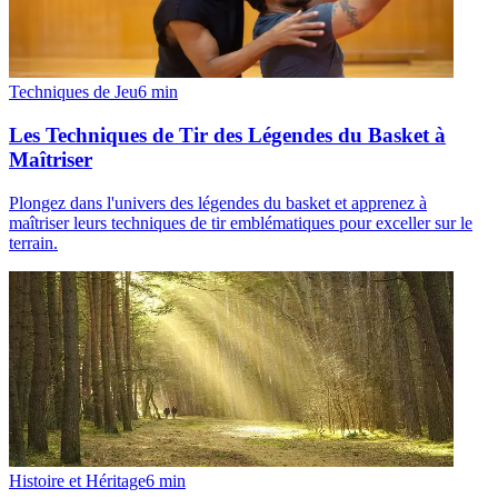
Techniques de Jeu
6
min
Les Techniques de Tir des Légendes du Basket à
Maîtriser
Plongez dans l'univers des légendes du basket et apprenez à
maîtriser leurs techniques de tir emblématiques pour exceller sur le
terrain.
Histoire et Héritage
6
min