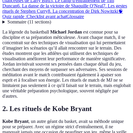
chanceuses de Larry Bird
5. Le camp d'entraînement de Tim
Duncan
6. La danse de la victoire de Shaquille O'Neal
7. Les gestes
rituels de Stephen Curry
8. La concentration de Dirk Nowitzki
🧠
Quiz rapide :
Checklist avant achat
Glossaire
Sommaire
(
11
sections
)
La légende du basketball
Michael Jordan
est connue pour sa
discipline et sa préparation méticuleuse. Avant chaque match, il se
concentrait sur des techniques de visualisation qui lui permettaient
d’imaginer les scénarios qu’il allait rencontrer sur le terrain. Des
études montrent que les athlètes qui utilisent des techniques de
visualisation améliorent leur performance de manière significative.
Jordan invistivait souvent ses pensées dans chaque détail du jeu,
cherchant des moyens de surpasser ses adversaires. Ses sessions de
méditation avant le match contribuaient également à apaiser son
esprit et à focaliser son énergie. Les rituels de match de MJ ne se
limitaient pas seulement à ce qu'il faisait sur le terrain, mais englobait
une véritable préparation psychologique, souvent négligée par
d'autres.
2. Les rituels de Kobe Bryant
Kobe Bryant
, un autre géant du basket, avait sa méthode unique
pour se préparer. Avec un régime strict d'entraînement, il ne
manquait jamais une occasion de peaufiner son jeu, même la veille