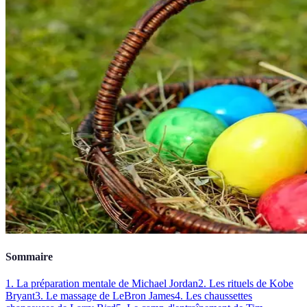
Sommaire
1. La préparation mentale de Michael Jordan
2. Les rituels de Kobe
Bryant
3. Le massage de LeBron James
4. Les chaussettes