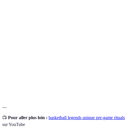
Terme
Définition
Une série de gestes ou d'actions pratiqués
Rituel
régulièrement pour préparer l'esprit et le corps
avant une activité spécifique.
Technique mentale visant à imaginer des résultats
Visualisation
positifs pour améliorer la performance.
Stratégie utilisée par les athlètes pour se préparer
Préparation
psychologiquement avant les compétitions, souvent
mentale
par des méthodes comme la méditation ou la
concentration.
---
📺
Pour aller plus loin :
basketball legends unique pre-game rituals
sur YouTube