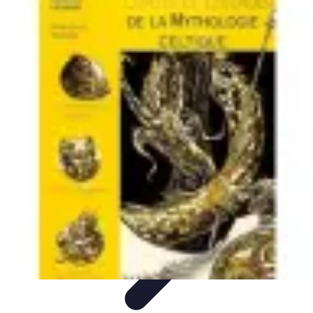
Legends Basket
Histoire des Légendes
Stratégie et Techniques
Légendes du
Basket
Records et Performances
Tendances
Legends Basket