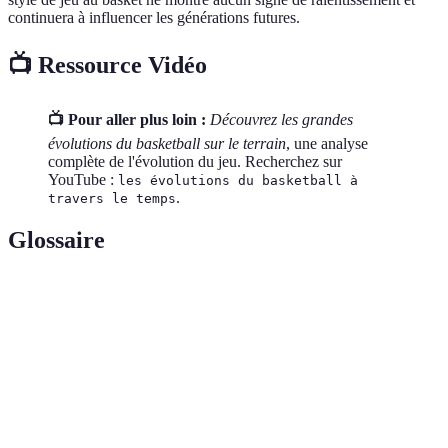
continuera à influencer les générations futures.
📺 Ressource Vidéo
📺 Pour aller plus loin :
Découvrez les grandes
évolutions du basketball sur le terrain
, une analyse
complète de l'évolution du jeu. Recherchez sur
YouTube :
les évolutions du basketball à
.
travers le temps
Glossaire
Terme
Définition
Basket-
Sport de balle qui se joue à cinq contre cinq sur un
ball
terrain rectangulaire.
Tir à trois
Tir effectué à distance de la ligne des trois points,
points
donnant trois points au lieu de deux.