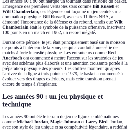
Les années 60 à 80 ont marqué un tournant dans l'histoire du basket.
Émergence des premières véritables stars comme
Bill Russell
et
Wilt Chamberlain
, ces légendes ont façonné un jeu centré sur la
domination physique.
Bill Russell
, avec ses 11 titres NBA, a
démontré l'importance de la défense et du rebond, tandis que
Wilt
Chamberlain
était le symbole de la puissance offensive, inscrivant
100 points en un match en 1962, un record inégalé.
Durant cette période, le jeu était principalement basé sur la moisson
de points à l'intérieur de la zone, ce qui a conduit à une série de
matchs à forte intensité physique. Les entraîneurs comme
Red
Auerbach
ont commencé à mettre l'accent sur les stratégies de jeu,
avec des schémas plus élaborés et une attention croissante portée à la
préparation physique des joueurs. Les chiffres montrent qu'après
l'arrivée de la ligne à trois points en 1979, le basket a commencé à
évoluer vers des tirages extérieurs, mais cette transition prenait
encore du temps à s'implanter.
Les années 90 : un jeu physique et
technique
Les années 90 ont été le terrain de jeu de figures emblématiques
comme
Michael Jordan
,
Magic Johnson
et
Larry Bird
. Jordan,
avec son style de jeu unique et sa compétitivité légendaire, a redéfini