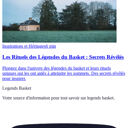
Inspirations et Héritages
6
min
Les Rituels des Légendes du Basket : Secrets Révélés
Plongez dans l'univers des légendes du basket et leurs rituels
uniques qui les ont aidés à atteindre les sommets. Des secrets révélés
pour inspirer.
Legends Basket
Votre source d'information pour tout savoir sur
legends basket
.