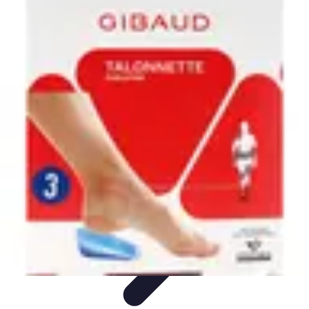
Legends Basket
Histoire des Légendes
Stratégie et Techniques
Légendes du
Basket
Records et Performances
Tendances
Legends Basket