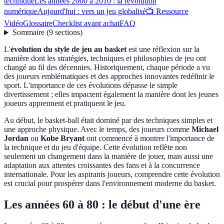
technique
Les années 2000 à 2010 : la révolution
numérique
Aujourd'hui : vers un jeu globalisé
📺 Ressource
Vidéo
Glossaire
Checklist avant achat
FAQ
Sommaire
(
9
sections
)
L'
évolution du style de jeu au basket
est une réflexion sur la
manière dont les stratégies, techniques et philosophies de jeu ont
changé au fil des décennies. Historiquement, chaque période a vu
des joueurs emblématiques et des approches innovantes redéfinir le
sport. L'importance de ces évolutions dépasse le simple
divertissement ; elles impactent également la manière dont les jeunes
joueurs apprennent et pratiquent le jeu.
Au début, le basket-ball était dominé par des techniques simples et
une approche physique. Avec le temps, des joueurs comme
Michael
Jordan
ou
Kobe Bryant
ont commencé à montrer l'importance de
la technique et du jeu d'équipe. Cette évolution reflète non
seulement un changement dans la manière de jouer, mais aussi une
adaptation aux attentes croissantes des fans et à la concurrence
internationale. Pour les aspirants joueurs, comprendre cette évolution
est crucial pour prospérer dans l'environnement moderne du basket.
Les années 60 à 80 : le début d'une ère