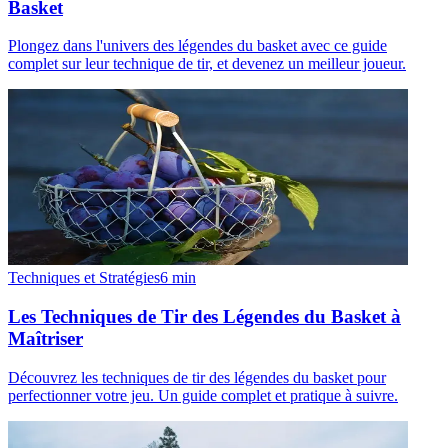
Basket
Plongez dans l'univers des légendes du basket avec ce guide
complet sur leur technique de tir, et devenez un meilleur joueur.
Techniques et Stratégies
6
min
Les Techniques de Tir des Légendes du Basket à
Maîtriser
Découvrez les techniques de tir des légendes du basket pour
perfectionner votre jeu. Un guide complet et pratique à suivre.