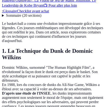
Hakeem Olajuwon
7. La Vision de Jeu de Magic Johnson
8. Le
Leadership de Kobe Bryant
📺 Pour aller plus loin
:
Glossaire
Checklist avant achat
Sommaire
(
20
sections
)
Le basket-ball a connu une évolution impressionnante grâce à ses
légendes. Ces joueurs emblématiques ont développé des techniques
qui ont redéfini le jeu. Dans cet article, nous explorerons certaines
de ces techniques qui continuent d'influencer les joueurs
d'aujourd'hui.
1. La Technique du Dunk de Dominic
Wilkins
Dominic Wilkins, surnommé "The Human Highlight Film", a
révolutionné la façon dont le dunk est perçu dans le basket. Son
style acrobatique et sa puissance ont captivé le public et les
défenseurs.
En 1988, lors du concours de dunks du All-Star Game, Wilkins a
ébloui avec sa capacité à voler au-dessus de ses adversaires.
D'après une étude de l'INSEE
, les dunks impressionnants
augmentent non seulement le moral de l'équipe, mais ont également
des effets psychologiques sur les adversaires, qui peuvent perdre
confiance. Les jeunes joueurs peuvent apprendre beaucoup en