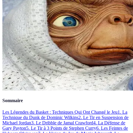
Sommaire
Les Légendes du Basket : Techniques Qui Ont Changé le Jeu
1. La
Technique du Dunk de Dominic Wilkins
2. Le Tir en Suspension de
Michael Jordan
3. Le Dribble de Jamal Crawford
4. La Défense de
Gary Payton
5. Le Tir à 3 Points de Stephen Curry
6. Les Feintes de