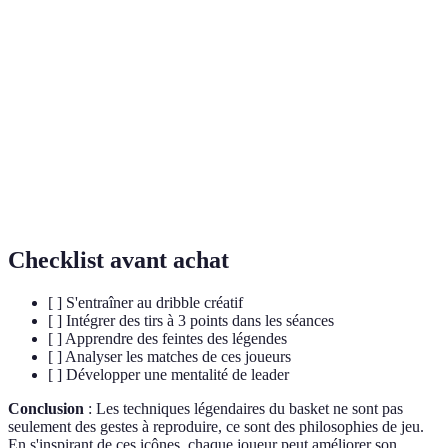
Mamba
Philosophie de Kobe Bryant s'articulant autour de la
Mentality
persévérance et du dévouement.
La Vision
Capacité à anticiper et passer le ballon pour créer des
de Jeu
opportunités.
Dribble
Mouvement de dribble pour changer rapidement de
Croisé
direction et déjouer les défenseurs.
Checklist avant achat
[ ] S'entraîner au dribble créatif
[ ] Intégrer des tirs à 3 points dans les séances
[ ] Apprendre des feintes des légendes
[ ] Analyser les matches de ces joueurs
[ ] Développer une mentalité de leader
Conclusion
: Les techniques légendaires du basket ne sont pas
seulement des gestes à reproduire, ce sont des philosophies de jeu.
En s'inspirant de ces icônes, chaque joueur peut améliorer son