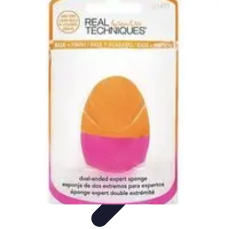
Legends Basket
Histoire des Légendes
Stratégie et Techniques
Légendes du
Basket
Records et Performances
Tendances
Legends Basket