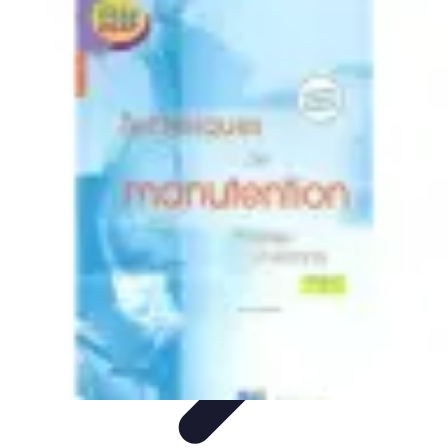
Legends Basket
Histoire des Légendes
Stratégie et Techniques
Légendes du
Basket
Records et Performances
Tendances
Legends Basket