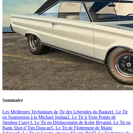
Sommaire
Les Meilleures Techniques de Tir des Légendes du Basket
1. Le Tir
en Suspension à la Michael Jordan
2. Le Tir à Trois Points de
Stephen Curry
3. Le Tir en Déplacement de Kobe Bryant
4. Le Tir en
Bank Shot d’Tim Duncan
5. Le Tir de Flottement de Magic