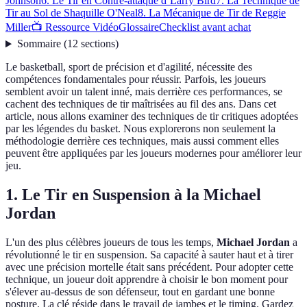
Johnson
6. Le Tir en Contre-attaque d’Larry Bird
7. La Technique de
Tir au Sol de Shaquille O'Neal
8. La Mécanique de Tir de Reggie
Miller
📺 Ressource Vidéo
Glossaire
Checklist avant achat
Sommaire
(
12
sections
)
Le basketball, sport de précision et d'agilité, nécessite des
compétences fondamentales pour réussir. Parfois, les joueurs
semblent avoir un talent inné, mais derrière ces performances, se
cachent des techniques de tir maîtrisées au fil des ans. Dans cet
article, nous allons examiner des techniques de tir critiques adoptées
par les légendes du basket. Nous explorerons non seulement la
méthodologie derrière ces techniques, mais aussi comment elles
peuvent être appliquées par les joueurs modernes pour améliorer leur
jeu.
1. Le Tir en Suspension à la Michael
Jordan
L'un des plus célèbres joueurs de tous les temps,
Michael Jordan
a
révolutionné le tir en suspension. Sa capacité à sauter haut et à tirer
avec une précision mortelle était sans précédent. Pour adopter cette
technique, un joueur doit apprendre à choisir le bon moment pour
s'élever au-dessus de son défenseur, tout en gardant une bonne
posture. La clé réside dans le travail de jambes et le timing. Gardez