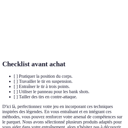
Suspension
ainsi sa portée et sa visibilité sur le panier.
Tir qui utilise le panneau arrière afin de bénéficier
Bank Shot
d'un rebond favorable.
Tir en douceur effectué par un joueur lorsque ce
Floater
dernier se trouve à proximité du panier, souvent
pour éviter les défenseurs.
Checklist avant achat
[ ] Pratiquer la position du corps.
[ ] Travailler le tir en suspension.
[ ] Entraîner le tir à trois points.
[ ] Utiliser le panneau pour les bank shots.
[ ] Tailler des tirs en contre-attaque.
D'ici là, perfectionnez votre jeu en incorporant ces techniques
inspirées des légendes. En vous entraînant et en intégrant ces
méthodes, vous pouvez renforcer votre arsenal de compétences sur
le parquet. Nous avons sélectionné plusieurs produits adaptés pour
vous aider dans votre entraînement, alors n'hésitez pas à découvrir