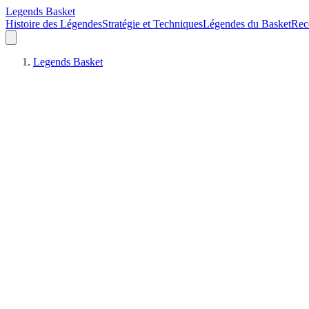
Legends Basket
Histoire des Légendes
Stratégie et Techniques
Légendes du Basket
Rec
Legends Basket