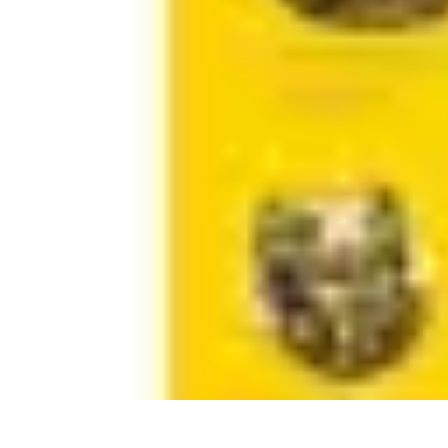
Legends Basket
Histoire des Légendes
Stratégie et Techniques
Légendes du Basket
Rec
Legends Basket