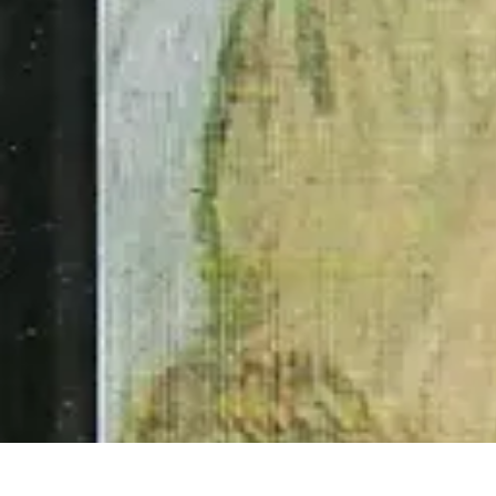
Legends Basket
Histoire des Légendes
Stratégie et Techniques
Légendes du Basket
Rec
Legends Basket