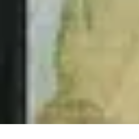
Legends Basket
Histoire des Légendes
Stratégie et Techniques
Légendes du Basket
Rec
Legends Basket