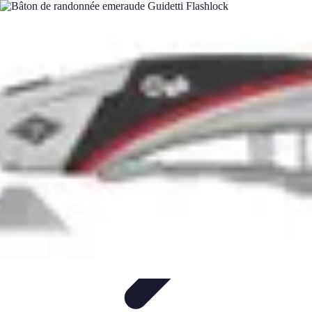
Legends Basket
Histoire des Légendes
Stratégie et Techniques
Légendes du
Basket
Records et Performances
Tendances
Legends Basket