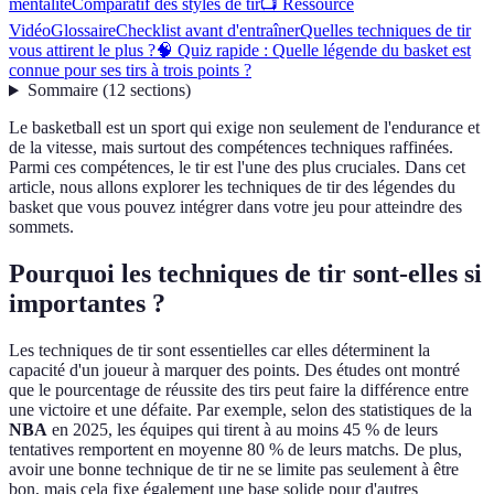
mentalité
Comparatif des styles de tir
📺 Ressource
Vidéo
Glossaire
Checklist avant d'entraîner
Quelles techniques de tir
vous attirent le plus ?
🧠 Quiz rapide : Quelle légende du basket est
connue pour ses tirs à trois points ?
Sommaire
(
12
sections
)
Le basketball est un sport qui exige non seulement de l'endurance et
de la vitesse, mais surtout des compétences techniques raffinées.
Parmi ces compétences, le tir est l'une des plus cruciales. Dans cet
article, nous allons explorer les techniques de tir des légendes du
basket que vous pouvez intégrer dans votre jeu pour atteindre des
sommets.
Pourquoi les techniques de tir sont-elles si
importantes ?
Les techniques de tir sont essentielles car elles déterminent la
capacité d'un joueur à marquer des points. Des études ont montré
que le pourcentage de réussite des tirs peut faire la différence entre
une victoire et une défaite. Par exemple, selon des statistiques de la
NBA
en 2025, les équipes qui tirent à au moins 45 % de leurs
tentatives remportent en moyenne 80 % de leurs matchs. De plus,
avoir une bonne technique de tir ne se limite pas seulement à être
bon, mais cela fixe également une base solide pour d'autres