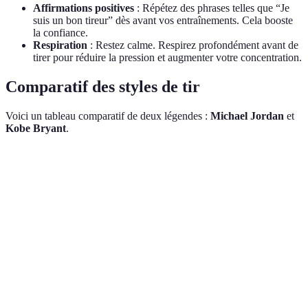
Affirmations positives
: Répétez des phrases telles que “Je
suis un bon tireur” dès avant vos entraînements. Cela booste
la confiance.
Respiration
: Restez calme. Respirez profondément avant de
tirer pour réduire la pression et augmenter votre concentration.
Comparatif des styles de tir
Voici un tableau comparatif de deux légendes :
Michael Jordan
et
Kobe Bryant
.
Critère
Michael Jordan
Kobe Bryant
Verdict
Jordan est
Précision
49.7 %
44.7 %
plus précis.
Égalité,
Tirs en fin
5 titres
5 titres décisifs
deux
de match
décisifs
légendes
Différents,