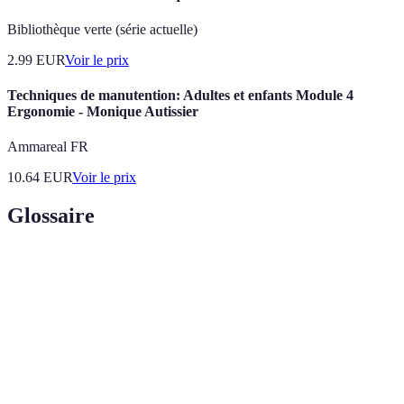
Bibliothèque verte (série actuelle)
2.99
EUR
Voir le prix
Techniques de manutention: Adultes et enfants Module 4
Ergonomie - Monique Autissier
Ammareal FR
10.64
EUR
Voir le prix
Glossaire
Terme
Définition
Tir en
Tir effectué après un saut, essentiel pour des
suspension
tirs rapides.
Tir de loin, mesuré au-delà de la ligne de trois
Tir à trois points
points.