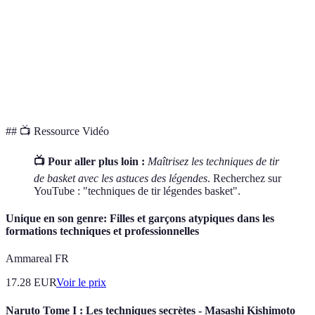
Styles de
Varié (dunk,
Évolué
tous
tir
jumper)
(fadeaway)
efficaces
Différents,
Jouer pour
Travail
Philosophie
mais
gagner
acharné
performants
## 📺 Ressource Vidéo
📺 Pour aller plus loin :
Maîtrisez les techniques de tir
de basket avec les astuces des légendes
. Recherchez sur
YouTube : "techniques de tir légendes basket".
Unique en son genre: Filles et garçons atypiques dans les
formations techniques et professionnelles
Ammareal FR
17.28
EUR
Voir le prix
Naruto Tome I : Les techniques secrètes - Masashi Kishimoto