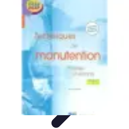
Legends Basket
Histoire des Légendes
Stratégie et Techniques
Légendes du
Basket
Records et Performances
Tendances
Legends Basket