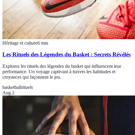
Héritage et culture
6
min
Les Rituels des Légendes du Basket : Secrets Révélés
Explorez les rituels des légendes du basket qui influencent leur
performance. Un voyage captivant à travers les habitudes et
croyances qui façonnent le jeu.
basketball
rituels
Aug 2