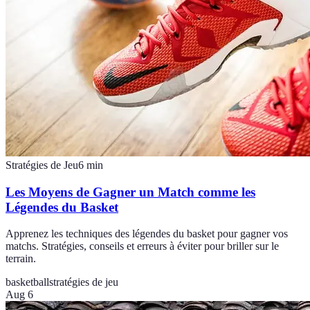
Stratégies de Jeu
6
min
Les Moyens de Gagner un Match comme les
Légendes du Basket
Apprenez les techniques des légendes du basket pour gagner vos
matchs. Stratégies, conseils et erreurs à éviter pour briller sur le
terrain.
basketball
stratégies de jeu
Aug 6