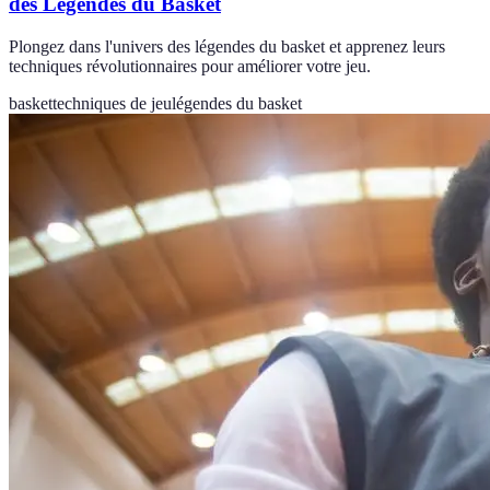
des Légendes du Basket
Plongez dans l'univers des légendes du basket et apprenez leurs
techniques révolutionnaires pour améliorer votre jeu.
basket
techniques de jeu
légendes du basket