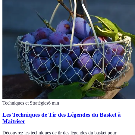
Techniques et Stratégies
6
min
Les Techniques de Tir des Légendes du Basket à
Maîtriser
Découvrez les techniques de tir des légendes du basket pour