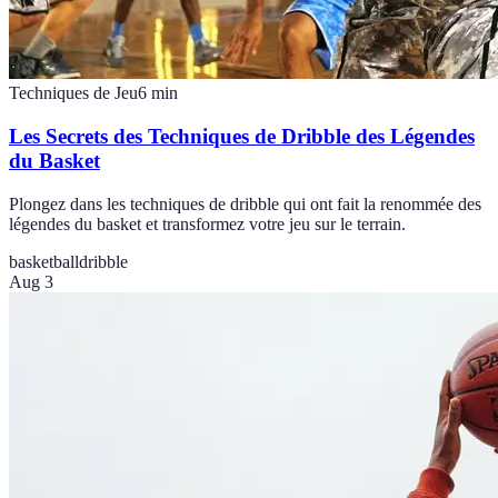
Techniques de Jeu
6
min
Les Secrets des Techniques de Dribble des Légendes
du Basket
Plongez dans les techniques de dribble qui ont fait la renommée des
légendes du basket et transformez votre jeu sur le terrain.
basketball
dribble
Aug 3