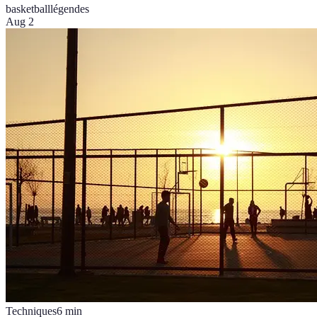
basketball
légendes
Aug 2
Techniques
6
min