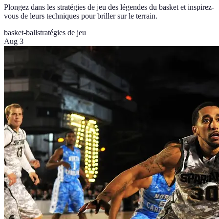
Plongez dans les stratégies de jeu des légendes du basket et inspirez-
vous de leurs techniques pour briller sur le terrain.
basket-ball
stratégies de jeu
Aug 3