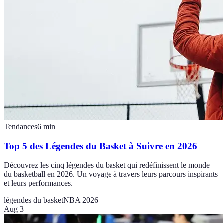
Tendances
6
min
Top 5 des Légendes du Basket à Suivre en 2026
Découvrez les cinq légendes du basket qui redéfinissent le monde
du basketball en 2026. Un voyage à travers leurs parcours inspirants
et leurs performances.
légendes du basket
NBA 2026
Aug 3