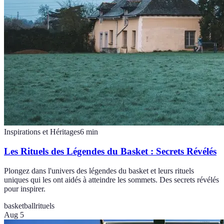
Inspirations et Héritages
6
min
Les Rituels des Légendes du Basket : Secrets Révélés
Plongez dans l'univers des légendes du basket et leurs rituels
uniques qui les ont aidés à atteindre les sommets. Des secrets révélés
pour inspirer.
basketball
rituels
Aug 5