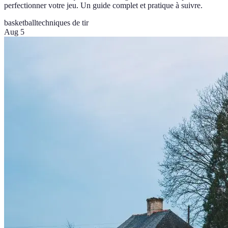
perfectionner votre jeu. Un guide complet et pratique à suivre.
basketball
techniques de tir
Aug 5