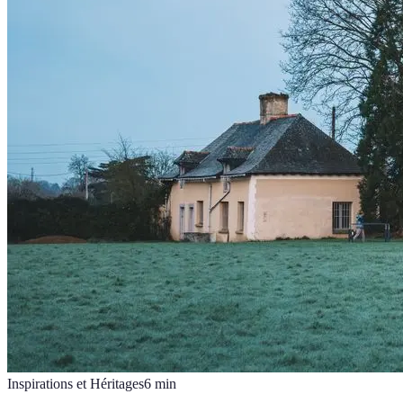
Inspirations et Héritages
6
min