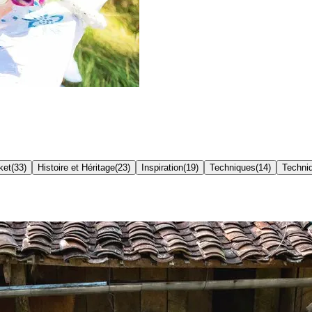
ket
(
33
)
Histoire et Héritage
(
23
)
Inspiration
(
19
)
Techniques
(
14
)
Techniq